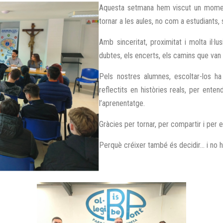
Aquesta setmana hem viscut un moment
tornar a les aules, no com a estudiants
Amb sinceritat, proximitat i molta il·l
dubtes, els encerts, els camins que van 
Pels nostres alumnes, escoltar-los h
reflectits en històries reals, per ent
l’aprenentatge.
Gràcies per tornar, per compartir i per e
Perquè créixer també és decidir… i no hi