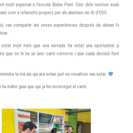
 molt especial a l’escola Bisbe Pont. Cinc dels nostres exalumnes 
, sinó com a referents propers per als alumnes de 4t d’ESO.
usió, van compartir les seves experiències després de deixar l’escola: 
triar…
a estat molt més que una xerrada: ha estat una oportunitat per veur
endre que no hi ha un únic camí correcte i que cada decisió forma part
stendre la mà als qui ara estan just on vosaltres vau estar.
 ha millor guia que qui ja ha recorregut el camí.