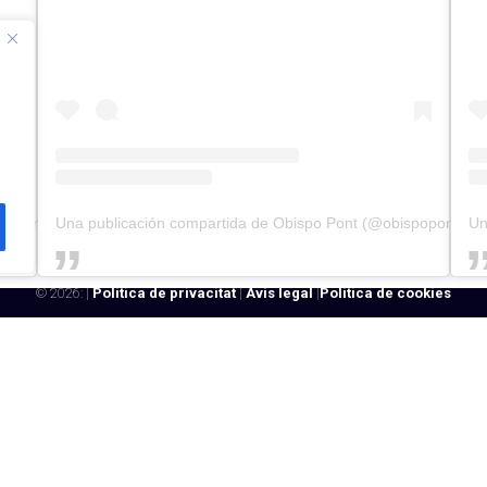
popont)
Una publicación compartida de Obispo Pont (@obispopont)
Un
© 2026:
|
Política de privacitat
|
Avís legal
|
Política de cookies