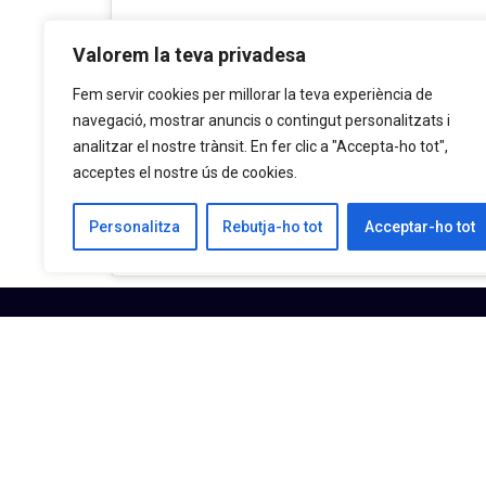
Valorem la teva privadesa
Fem servir cookies per millorar la teva experiència de
navegació, mostrar anuncis o contingut personalitzats i
analitzar el nostre trànsit. En fer clic a "Accepta-ho tot",
acceptes el nostre ús de cookies.
Una publicación compartida de Obispo Pont (@obis
Personalitza
Rebutja-ho tot
Acceptar-ho tot