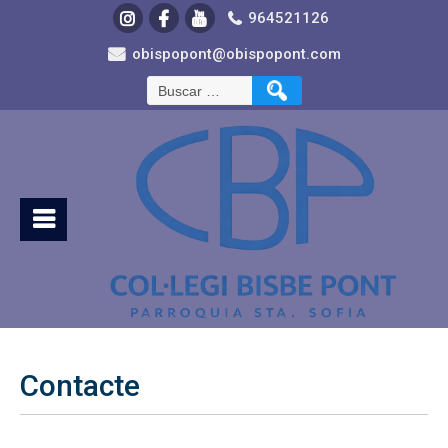
964521126
obispopont@obispopont.com
Contacte