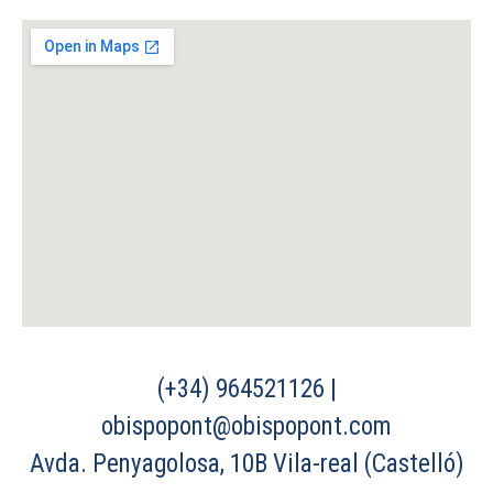
(+34) 964521126 |
obispopont@obispopont.com
Avda. Penyagolosa, 10B Vila-real (Castelló)