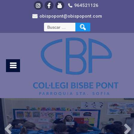
964521126
obispopont@obispopont.com