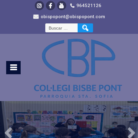
964521126
obispopont@obispopont.com