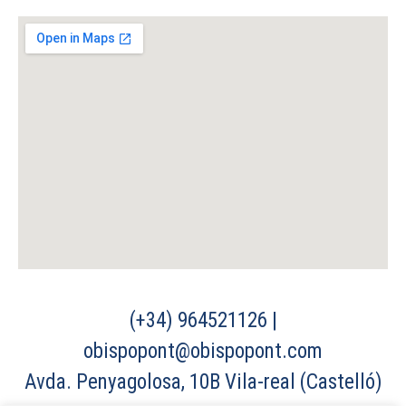
(+34) 964521126 |
obispopont@obispopont.com
Avda. Penyagolosa, 10B Vila-real (Castelló)