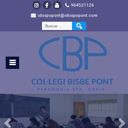
964521126
obispopont@obispopont.com