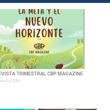
ursa escolar solidàriaMossèn
uillermo 2026
junio 8, 2026