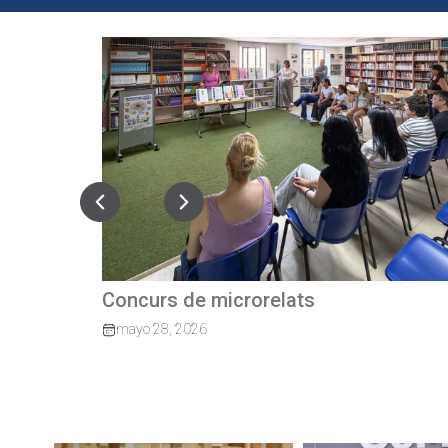
Quan el camí continua: exalumnes qu
tornen per guiar els nostres joves
marzo 27, 2026