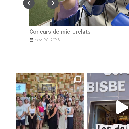
Quan el camí continua: exalumnes qu
tornen per guiar els nostres joves
marzo 27, 2026