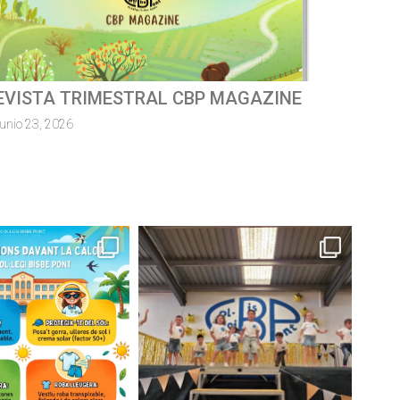
ursa escolar solidàriaMossèn
uillermo 2026
junio 8, 2026