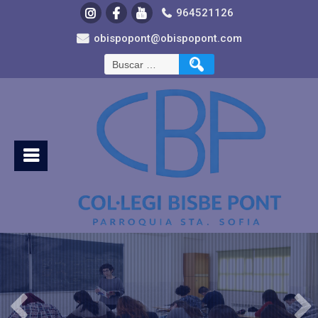
964521126
obispopont@obispopont.com