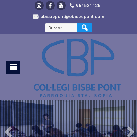
964521126
obispopont@obispopont.com