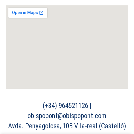
(+34) 964521126 |
obispopont@obispopont.com
Avda. Penyagolosa, 10B Vila-real (Castelló)