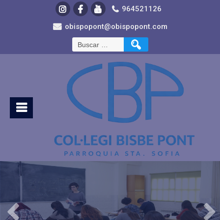
964521126
obispopont@obispopont.com