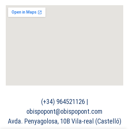
(+34) 964521126 |
obispopont@obispopont.com
Avda. Penyagolosa, 10B Vila-real (Castelló)