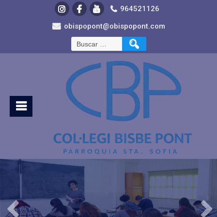
964521126
obispopont@obispopont.com