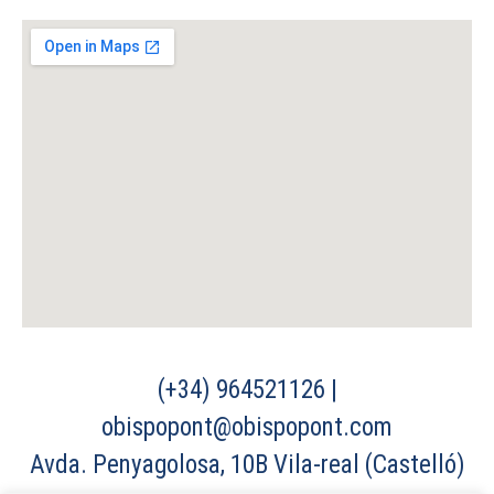
(+34) 964521126 |
obispopont@obispopont.com
Avda. Penyagolosa, 10B Vila-real (Castelló)