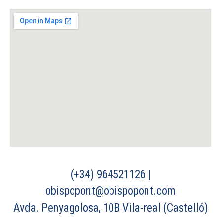
(+34) 964521126 |
obispopont@obispopont.com
Avda. Penyagolosa, 10B Vila-real (Castelló)