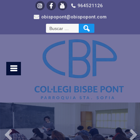
964521126
obispopont@obispopont.com