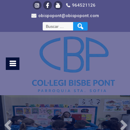
964521126
obispopont@obispopont.com