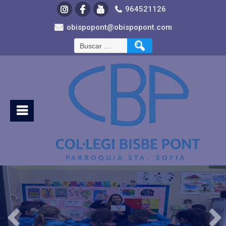
964521126
obispopont@obispopont.com