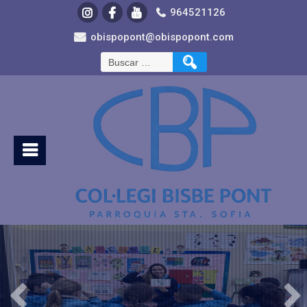
964521126
obispopont@obispopont.com