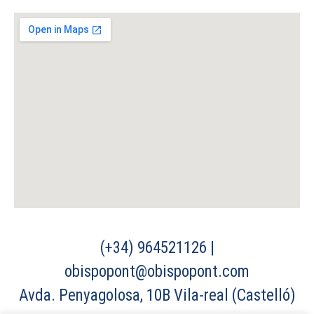
(+34) 964521126 |
obispopont@obispopont.com
Avda. Penyagolosa, 10B Vila-real (Castelló)