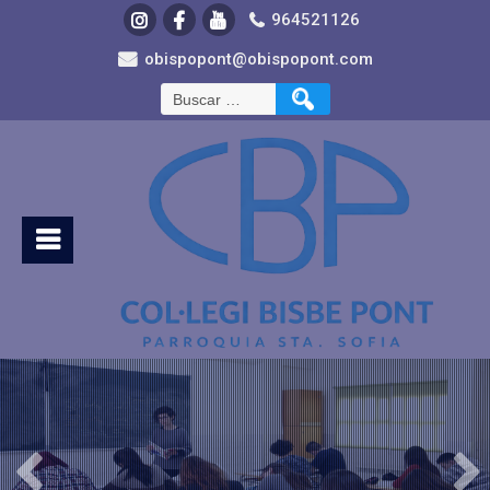
964521126
obispopont@obispopont.com