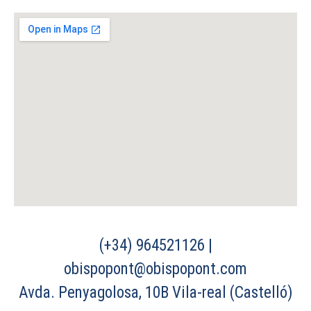
(+34) 964521126 |
obispopont@obispopont.com
Avda. Penyagolosa, 10B Vila-real (Castelló)