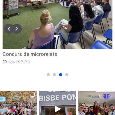
Quan el camí continua: exalumnes que tornen
per guiar els nostres joves
marzo 27, 2026