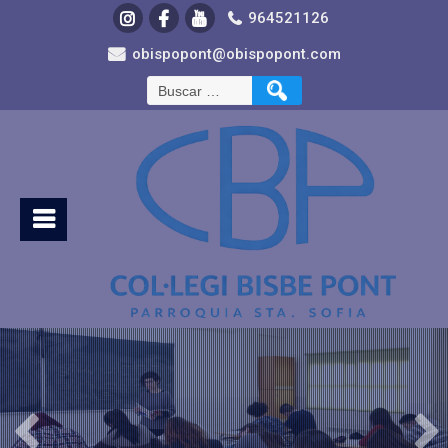
964521126
obispopont@obispopont.com