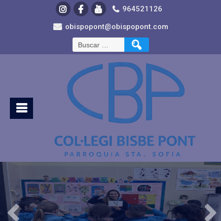
964521126
obispopont@obispopont.com