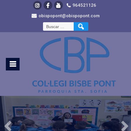
964521126
obispopont@obispopont.com