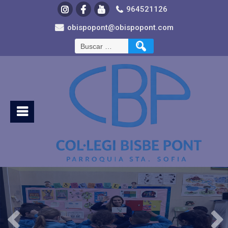
964521126
obispopont@obispopont.com