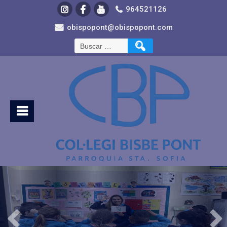
964521126
obispopont@obispopont.com