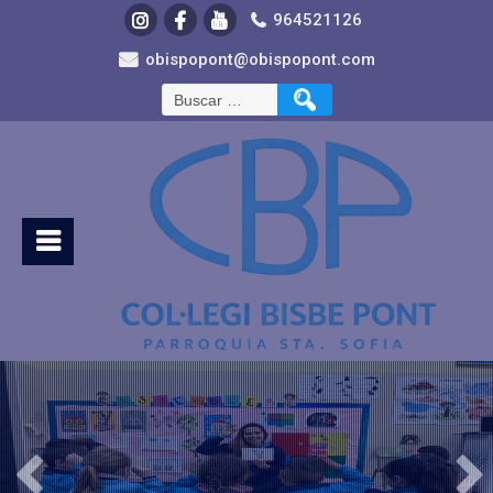
964521126
obispopont@obispopont.com