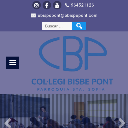
964521126
obispopont@obispopont.com