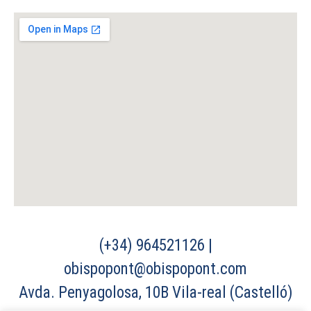
(+34) 964521126 |
obispopont@obispopont.com
Avda. Penyagolosa, 10B Vila-real (Castelló)