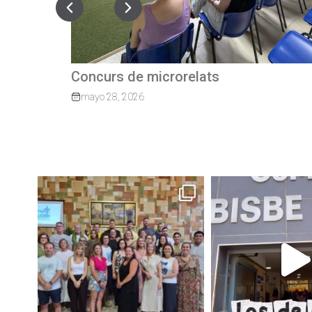
Quan el camí continua: exalumnes qu
tornen per guiar els nostres joves
marzo 27, 2026