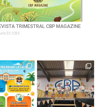
ursa escolar solidàriaMossèn
uillermo 2026
junio 8, 2026