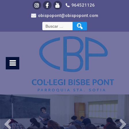
964521126
obispopont@obispopont.com