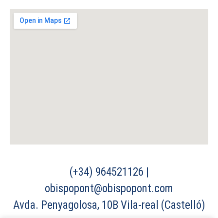
(+34) 964521126 |
obispopont@obispopont.com
Avda. Penyagolosa, 10B Vila-real (Castelló)