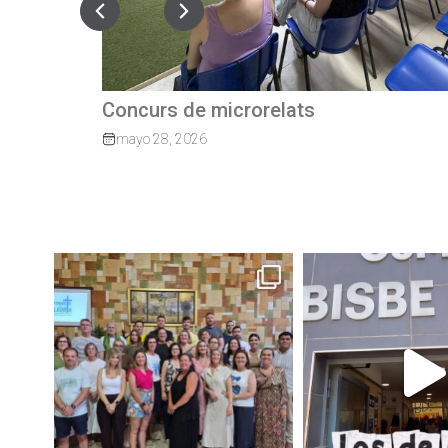
Quan el camí continua: exalumnes qu
tornen per guiar els nostres joves
marzo 27, 2026