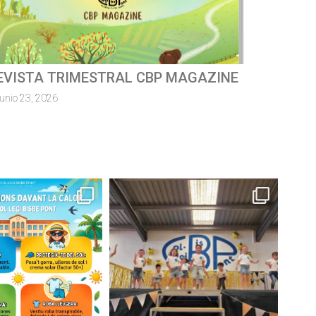
ursa escolar solidàriaMossèn
uillermo 2026
junio 8, 2026