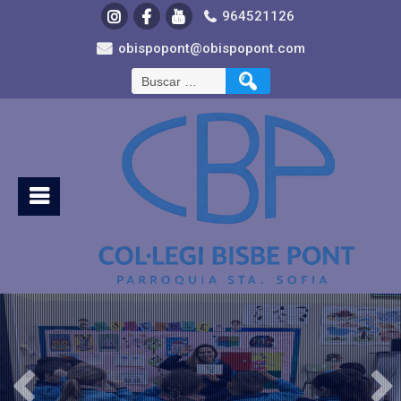
964521126
obispopont@obispopont.com