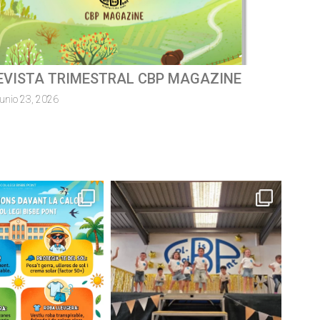
ursa escolar solidàriaMossèn
uillermo 2026
junio 8, 2026