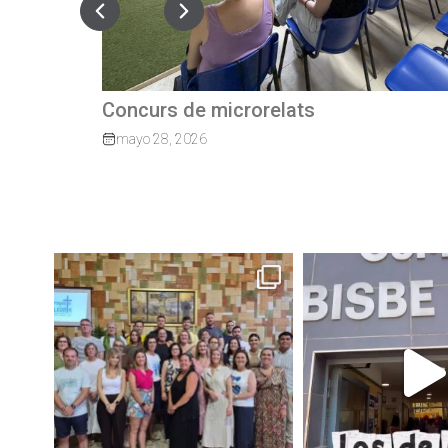
Quan el camí continua: exalumnes qu
tornen per guiar els nostres joves
marzo 27, 2026