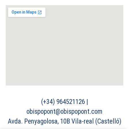
(+34) 964521126 |
obispopont@obispopont.com
Avda. Penyagolosa, 10B Vila-real (Castelló)