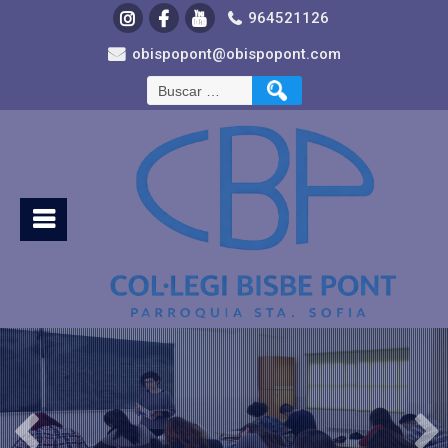
964521126
obispopont@obispopont.com