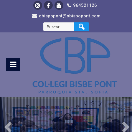
964521126
obispopont@obispopont.com