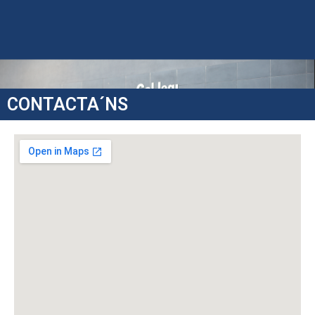
(+34) 964521126 |
obispopont@obispopont.com
Avda. Penyagolosa, 10B Vila-real (Castelló)