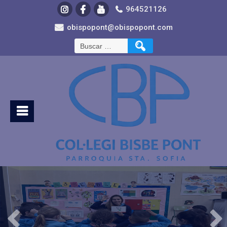
964521126
obispopont@obispopont.com