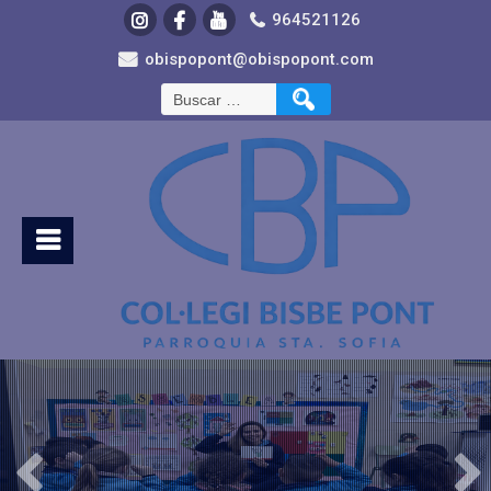
964521126
obispopont@obispopont.com