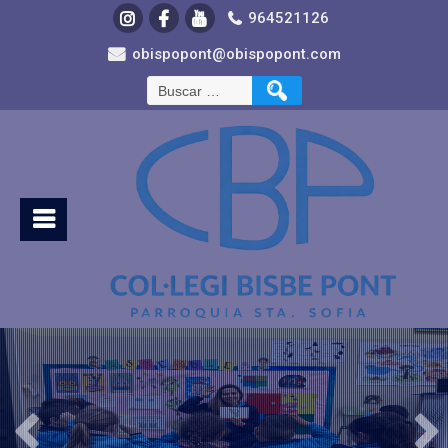
964521126
obispopont@obispopont.com