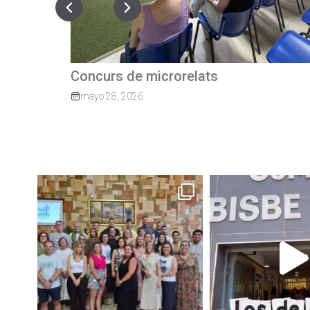
Quan el camí continua: exalumnes qu
tornen per guiar els nostres joves
marzo 27, 2026