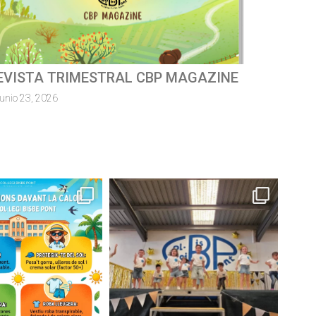
ursa escolar solidàriaMossèn
uillermo 2026
junio 8, 2026