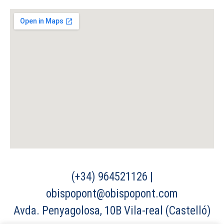
(+34) 964521126 |
obispopont@obispopont.com
Avda. Penyagolosa, 10B Vila-real (Castelló)