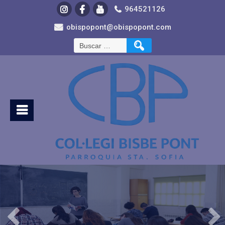
964521126
obispopont@obispopont.com