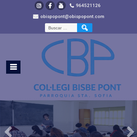
964521126
obispopont@obispopont.com