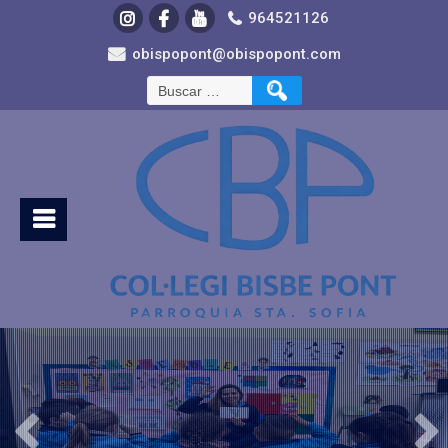
964521126
obispopont@obispopont.com