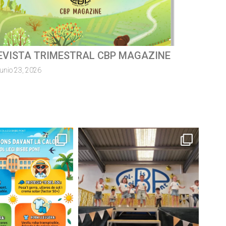
ursa escolar solidàriaMossèn
uillermo 2026
junio 8, 2026