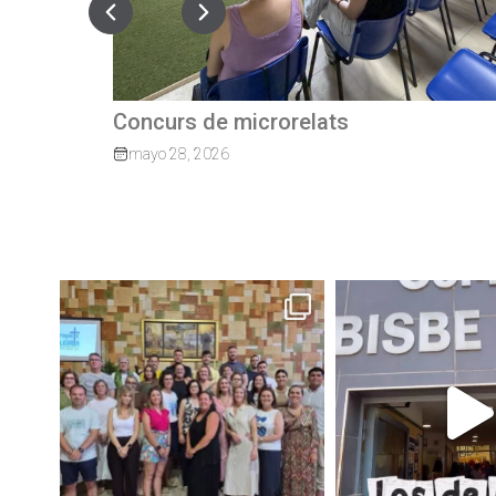
Quan el camí continua: exalumnes qu
tornen per guiar els nostres joves
marzo 27, 2026