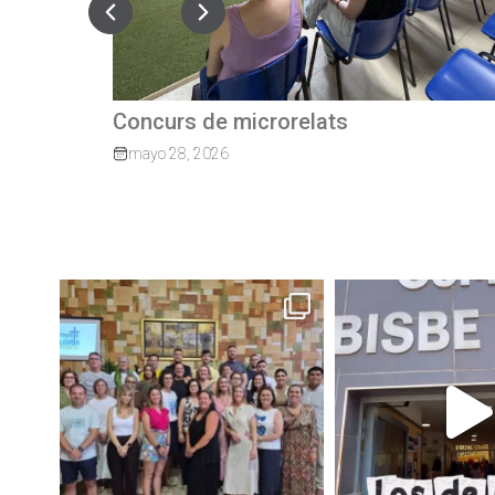
Quan el camí continua: exalumnes qu
tornen per guiar els nostres joves
marzo 27, 2026