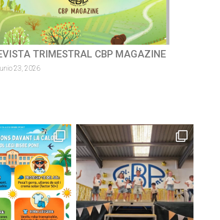
ursa escolar solidàriaMossèn
uillermo 2026
junio 8, 2026