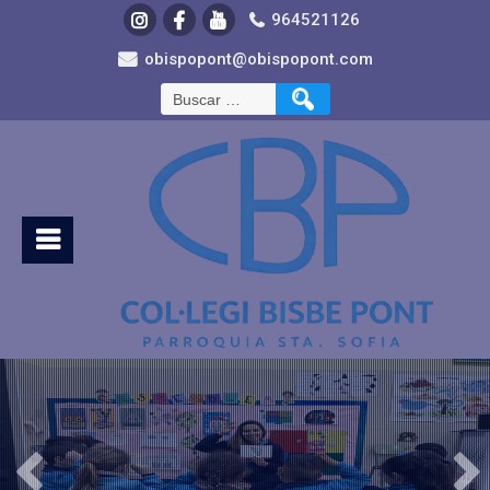
964521126
obispopont@obispopont.com