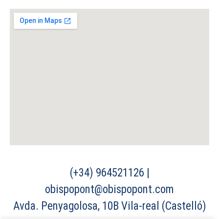
(+34) 964521126 |
obispopont@obispopont.com
Avda. Penyagolosa, 10B Vila-real (Castelló)