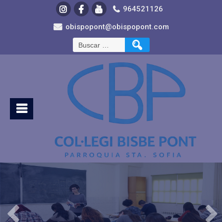
964521126
obispopont@obispopont.com