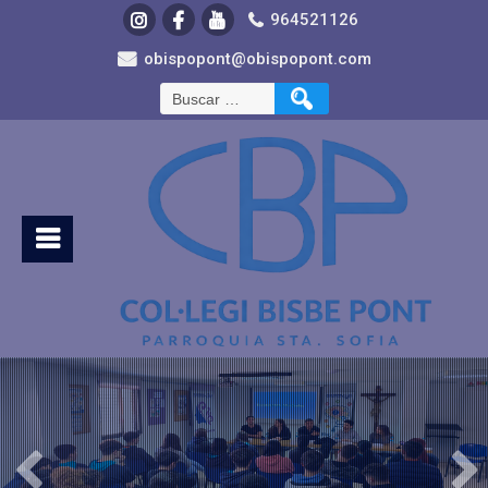
964521126
obispopont@obispopont.com