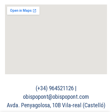
(+34) 964521126 |
obispopont@obispopont.com
Avda. Penyagolosa, 10B Vila-real (Castelló)