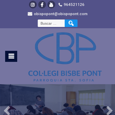
964521126
obispopont@obispopont.com