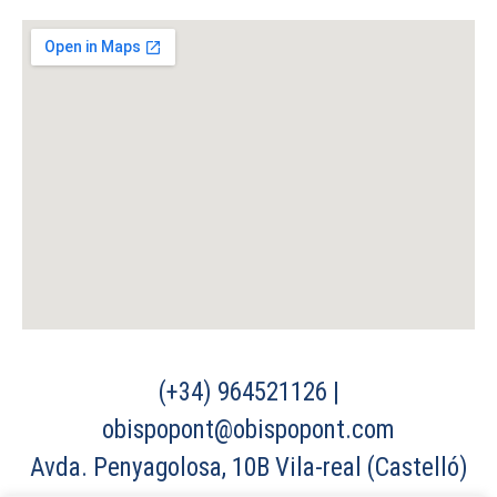
(+34) 964521126 |
obispopont@obispopont.com
Avda. Penyagolosa, 10B Vila-real (Castelló)