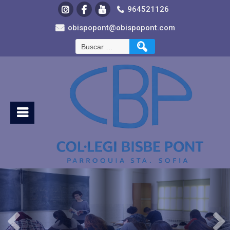
964521126
obispopont@obispopont.com