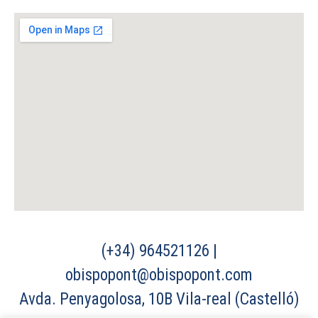
(+34) 964521126 |
obispopont@obispopont.com
Avda. Penyagolosa, 10B Vila-real (Castelló)