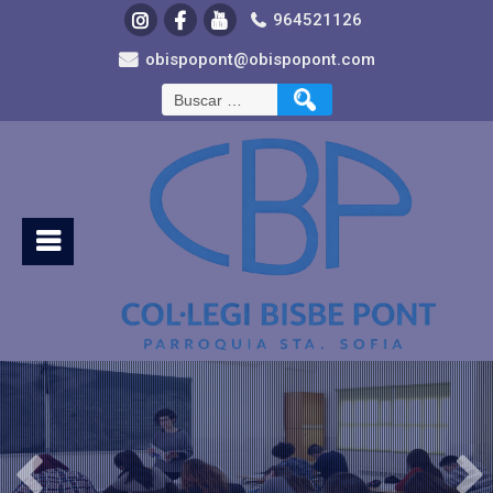
964521126
obispopont@obispopont.com