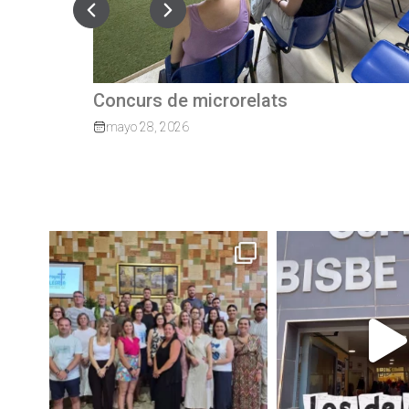
Quan el camí continua: exalumnes qu
tornen per guiar els nostres joves
marzo 27, 2026