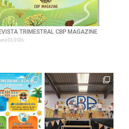
ursa escolar solidàriaMossèn
uillermo 2026
junio 8, 2026