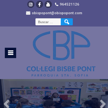
964521126
obispopont@obispopont.com