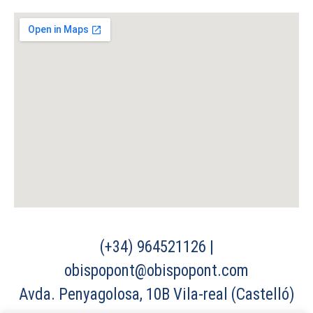
(+34) 964521126 |
obispopont@obispopont.com
Avda. Penyagolosa, 10B Vila-real (Castelló)