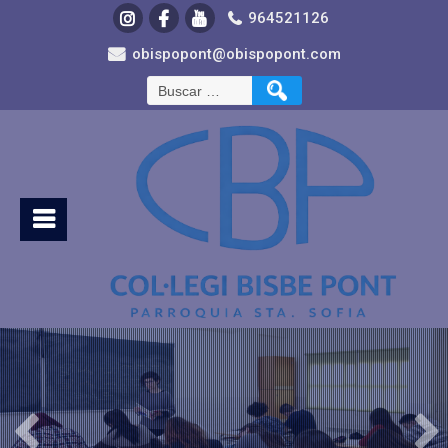
964521126
obispopont@obispopont.com